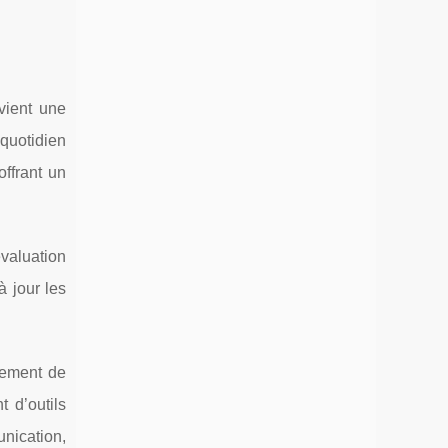
vient une
 quotidien
offrant un
aluation
à jour les
ppement de
 d’outils
unication,