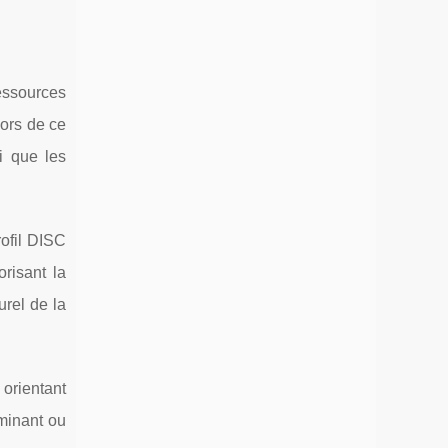
essources
Lors de ce
i que les
ofil DISC
risant la
urel de la
 orientant
ominant ou