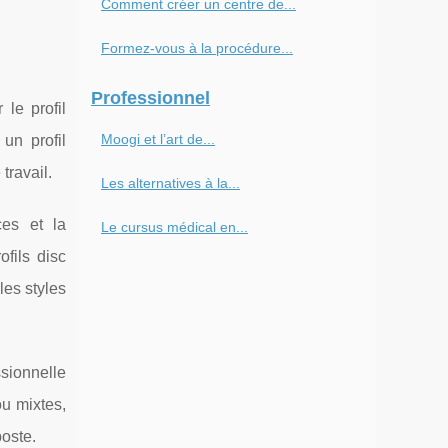
Comment créer un centre de...
Formez-vous à la procédure...
Professionnel
le profil
Moogi et l’art de...
un profil
travail.
Les alternatives à la...
ces et la
Le cursus médical en...
fils disc
les styles
ssionnelle
ou mixtes,
poste.