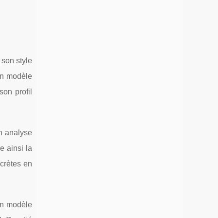
l
 son style
un modèle
son profil
h analyse
e ainsi la
ncrètes en
’un modèle