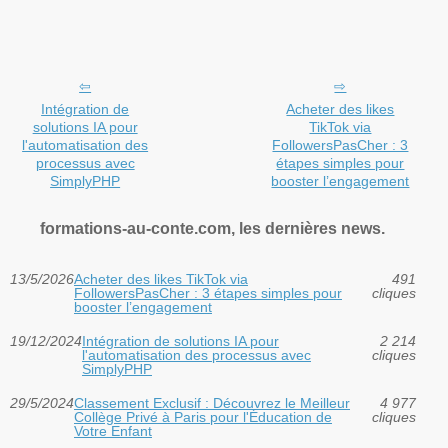
Intégration de
Acheter des likes
solutions IA pour
TikTok via
l'automatisation des
FollowersPasCher : 3
processus avec
étapes simples pour
SimplyPHP
booster l’engagement
formations-au-conte.com, les dernières news.
13/5/2026
Acheter des likes TikTok via
491
FollowersPasCher : 3 étapes simples pour
cliques
booster l’engagement
19/12/2024
Intégration de solutions IA pour
2 214
l'automatisation des processus avec
cliques
SimplyPHP
29/5/2024
Classement Exclusif : Découvrez le Meilleur
4 977
Collège Privé à Paris pour l'Éducation de
cliques
Votre Enfant