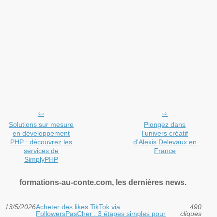
Solutions sur mesure
Plongez dans
en développement
l'univers créatif
PHP : découvrez les
d'Alexis Delevaux en
services de
France
SimplyPHP
formations-au-conte.com, les dernières news.
13/5/2026
Acheter des likes TikTok via
490
FollowersPasCher : 3 étapes simples pour
cliques