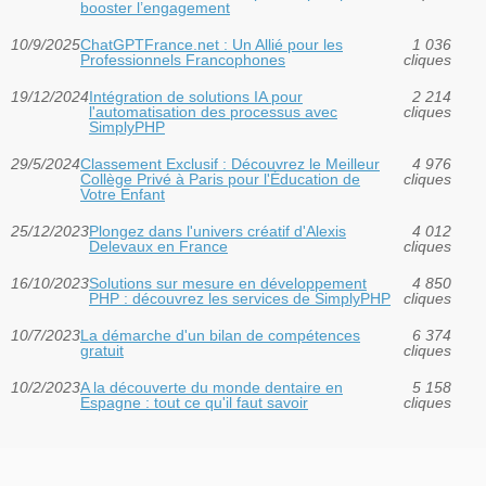
booster l’engagement
10/9/2025
ChatGPTFrance.net : Un Allié pour les
1 036
Professionnels Francophones
cliques
19/12/2024
Intégration de solutions IA pour
2 214
l'automatisation des processus avec
cliques
SimplyPHP
29/5/2024
Classement Exclusif : Découvrez le Meilleur
4 976
Collège Privé à Paris pour l'Éducation de
cliques
Votre Enfant
25/12/2023
Plongez dans l'univers créatif d'Alexis
4 012
Delevaux en France
cliques
16/10/2023
Solutions sur mesure en développement
4 850
PHP : découvrez les services de SimplyPHP
cliques
10/7/2023
La démarche d'un bilan de compétences
6 374
gratuit
cliques
10/2/2023
A la découverte du monde dentaire en
5 158
Espagne : tout ce qu'il faut savoir
cliques