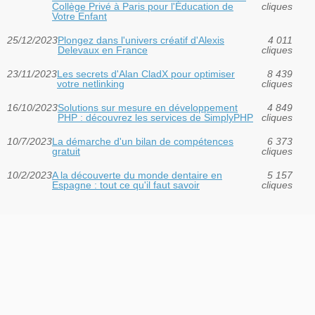
Collège Privé à Paris pour l'Éducation de
cliques
Votre Enfant
25/12/2023
Plongez dans l'univers créatif d'Alexis
4 011
Delevaux en France
cliques
23/11/2023
Les secrets d'Alan CladX pour optimiser
8 439
votre netlinking
cliques
16/10/2023
Solutions sur mesure en développement
4 849
PHP : découvrez les services de SimplyPHP
cliques
10/7/2023
La démarche d'un bilan de compétences
6 373
gratuit
cliques
10/2/2023
A la découverte du monde dentaire en
5 157
Espagne : tout ce qu'il faut savoir
cliques