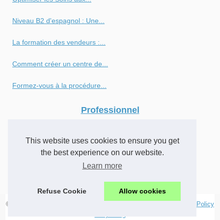
Niveau B2 d'espagnol : Une...
La formation des vendeurs :...
Comment créer un centre de...
Formez-vous à la procédure...
Professionnel
Moogi et l’art de...
This website uses cookies to ensure you get
Les alternatives à la...
the best experience on our website.
Learn more
Le cursus médical en...
Refuse Cookie
Allow cookies
© 2026
Formations-au-conte.com
-
Voir votre site internet
-
Cookies Policy
storytelling